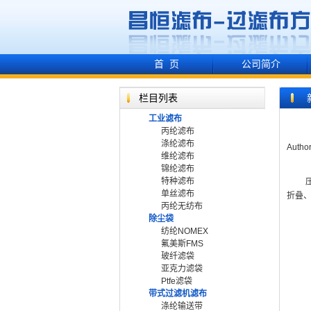
首 页
公司简介
栏目列表
工业滤布
丙纶滤布
涤纶滤布
Autho
维纶滤布
锦纶滤布
特种滤布
压滤
单丝滤布
折叠
丙纶无纺布
除尘袋
纺纶NOMEX
氟美斯FMS
玻纤滤袋
亚克力滤袋
Ptfe滤袋
带式过滤机滤布
涤纶输送带