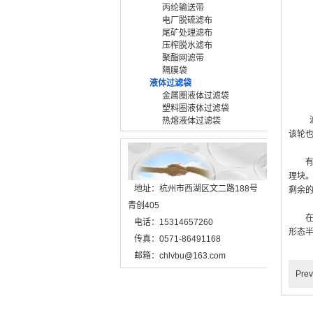
丙纶输送带
电厂脱硫滤布
尾矿处理滤布
压榨脱水滤布
聚酯网滤带
隔膜袋
液体过滤袋
金属圈液体过滤袋
塑料圈液体过滤袋
滤布
热熔液体过滤袋
该轮
有时
理块
地址：杭州市西湖区文二路188号
剩余
青创405
在处
电话：15314657260
形态
传真：0571-86491168
邮箱：chlvbu@163.com
Pre