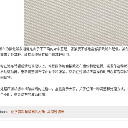
的褶皱景象通常是由于不正确的对中惹起，张紧度不够也能够招致滤布起皱，虽然
也需求另外减轻。转辊滑块留有槽口供减轻运用。
在滤布转辊或滑动调理块上，堆积固体物会招致滤布错位和起皱折。当发作这种状
。启动驱动器，重新调整滤布停止对中和张紧。然后在过滤机正常操作时细心察看固体
的固体物。
理压滤机滤布褶皱成绩的进程中，星鑫提示大家，关于任何一种调整和处理方式，
半个小时，这是滤布的波动时期。
vious：
化学资料与滤布的材质 -昌恒过滤布