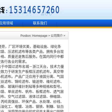
应用领域
联系我们
Postion:
Homepage
>
公司简介
>
道旁，厂区环境优美，基础设施、绿化条
滤袋、压滤机滤布等各类产品，拥有多台现
价格、质量还是售后服务。在国内同行中都
足各行各业的需求。
位于中国过滤布名城－浙江天台，技术力量
技
致力于研发生产板框压滤机滤布，真空带
心机滤布。
产品广泛应用于液固分离、气固
复丝滤布、锦纶滤布、输送带、维纶滤布、
特斯、玻璃纤维针刺毡等多种规格和型号。
布袋、单丝滤布、帆布、板框滤布、透气层
用布、空气过滤袋、液体过滤袋、伸缩袋、
、丙纶高强丝、环保产品、水处理、纱线、
石油化工、电镀、冶炼、钢铁、制糖、钛白
行业，深受国内用户的欢迎并大量出口到欧