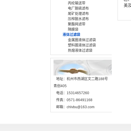
丙纶输送带
美
电厂脱硫滤布
我
尾矿处理滤布
压榨脱水滤布
聚酯网滤带
隔膜袋
液体过滤袋
金属圈液体过滤袋
塑料圈液体过滤袋
热熔液体过滤袋
地址：杭州市西湖区文二路188号
青创405
电话：15314657260
传真：0571-86491168
邮箱：chlvbu@163.com