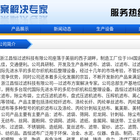
产品展示
新闻动态
生产设备
公司简介
江昌恒过滤科技有限公司座落于美丽的西子湖畔，制造工厂位于104国
具佳，交通便利。公司具研制、开发及生产各种滤布、滤袋、过滤布、过
国际先进水平的多尼尔织机和后整理设备，经过十几年的市场考验，不管
有竞争优势，同时公司还本着多元化发展的宗旨，不断开发新的产品来满
江昌恒过滤科技有限公司---过滤布方案解决专家。公司总部生产基地
厚，
拥有多台现代国际先进水平的多尼尔织机和后整理设备。昌恒过滤科
过滤布，除尘布袋，立式压滤机滤布，盘式压滤机滤布、压榨机滤布、离
离等领域。产品主要包括涤纶短纤滤布、涤纶长纤、丙纶单丝滤布、丙纶
棉滤布等多种型号的机织滤布以及涤纶、丙纶针刺毡无纺布、氟美斯、美
司产品主要有
主要产品：滤布、滤袋、筛网、尼龙网、针刺毡、除尘
、无纺布、丝网、面粉网、空调网、滤网、滤纸、金属网、输送带、工业
滤布、过滤袋、不锈钢网、造纸网、复丝滤布、滤带、窗纱、滤芯、滤筒
料、纺织品。昌恒滤布
广泛用于环保、冶金、水泥、仪器、食品、制药、
、柠檬酸、水泥、陶瓷、有色冶炼、碳黑、机械、铸造、电力、选煤厂等