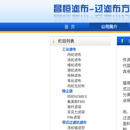
首 页
公司简介
栏目列表
工业滤布
浙
丙纶滤布
件
涤纶滤布
维纶滤布
代
锦纶滤布
具
特种滤布
浙
单丝滤布
雄
丙纶无纺布
式
除尘袋
分
纺纶NOMEX
全
氟美斯FMS
公
玻纤滤袋
布
亚克力滤袋
Ptfe滤袋
过
带式过滤机滤布
面
涤纶输送带
粉