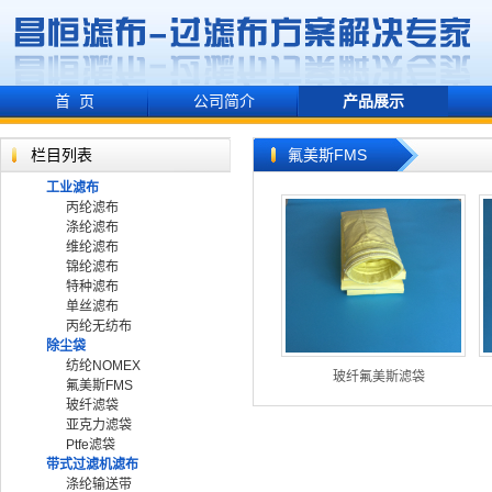
首 页
公司简介
产品展示
栏目列表
氟美斯FMS
工业滤布
丙纶滤布
涤纶滤布
维纶滤布
锦纶滤布
特种滤布
单丝滤布
丙纶无纺布
除尘袋
纺纶NOMEX
玻纤氟美斯滤袋
氟美斯FMS
玻纤滤袋
亚克力滤袋
Ptfe滤袋
带式过滤机滤布
涤纶输送带