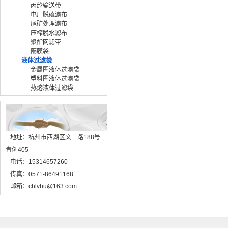
丙纶输送带
电厂脱硫滤布
尾矿处理滤布
压榨脱水滤布
聚酯网滤带
隔膜袋
液体过滤袋
金属圈液体过滤袋
塑料圈液体过滤袋
热熔液体过滤袋
地址：杭州市西湖区文二路188号
青创405
电话：15314657260
传真：0571-86491168
邮箱：chlvbu@163.com