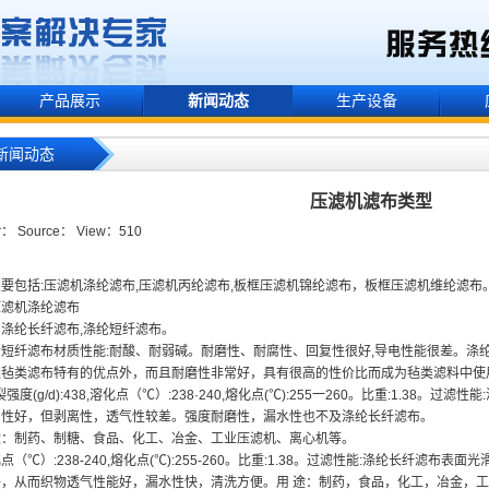
产品展示
新闻动态
生产设备
新闻动态
压滤机滤布类型
r： Source： View：
510
要包括:压滤机涤纶滤布,压滤机丙纶滤布,板框压滤机锦纶滤布，板框压滤机维纶滤布
压滤机涤纶滤布
涤纶长纤滤布,涤纶短纤滤布。
纤滤布材质性能:耐酸、耐弱碱。耐磨性、耐腐性、回复性很好,导电性能很差。涤纶类纤
毡类滤布特有的优点外，而且耐磨性非常好，具有很高的性价比而成为毡类滤料中使用量最大
断裂强度(g/d):438,溶化点（℃）:238·240,熔化点(℃):255一260。比重:1.38
留性好，但剥离性，透气性较差。强度耐磨性，漏水性也不及涤纶长纤滤布。
：制药、制糖、食品、化工、冶金、工业压滤机、离心机等。
（℃）:238-240,熔化点(℃):255-260。比重:1.38。过滤性能:涤纶长纤滤布
好，从而织物透气性能好，漏水性快，清洗方便。用 途：制药，食品，化工，冶金，