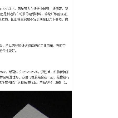
复率在90%以上。锦纶强力在纤维中最强，据测定，锦
一起是制造汽车轮胎的理想材料。锦纶纤维耐强碱、
易变色发脆，因此锦纶织物不宜长期在日光下暴晒。锦
滑，所以丙纶短纤维织造成的工业用布，布面带
透气性能好。
tex。断裂伸长12%～25%。弹性差，织物保持形
，并且吸湿性好，容易与橡胶结合在一起，是橡胶行
性较强的厂家和橡胶行业。产品型号：295—1、