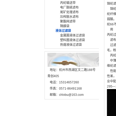
丙纶输送带
锦纶
电厂脱硫滤布
锦纶纤
尾矿处理滤布
纶纤
压榨脱水滤布
弱酸。
聚酯网滤带
纶66
隔膜袋
用 途
液体过滤袋
丙纶
金属圈液体过滤袋
滤布
塑料圈液体过滤袋
热熔液体过滤袋
过滤
毛，
丙纶
中簿型：
维纶
地址：杭州市西湖区文二路188号
性能：
青创405
性差
业中配
电话：15314657260
295—
传真：0571-86491168
邮箱：chlvbu@163.com