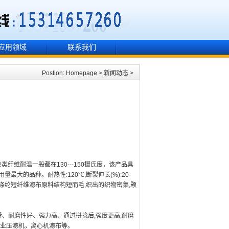
应用领域
联系我们
Postion:
Homepage
>
新闻动态
>
。
维耐温一般都在130---150摄氏度，该产品具
的品种。耐热性:120℃,断裂伸长(%):20-
。过滤性能:涤纶短纤维滤布原料结构短而毛,织出的织物密集,颗
表面光滑、耐磨性好、强力高、通过拼捻后,强度更高,耐磨
工业压滤机，离心机滤布等。