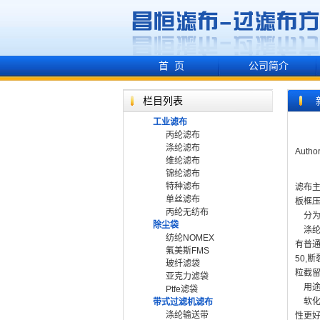
首 页
公司简介
栏目列表
工业滤布
丙纶滤布
涤纶滤布
Autho
维纶滤布
锦纶滤布
特种滤布
滤布主
单丝滤布
板框
丙纶无纺布
分为
除尘袋
涤纶短
纺纶NOMEX
有普通
氟美斯FMS
50,
玻纤滤袋
粒截
亚克力滤袋
用途
Ptfe滤袋
软化点
带式过滤机滤布
涤纶输送带
性更