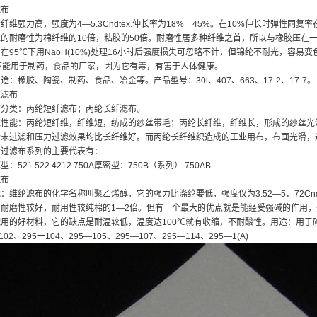
滤布
维强力高，强度为4—5.3Cndtex.伸长率为18%一45%。在10%伸长时弹性同
维的耐磨性为棉纤维的10倍，粘胶的50倍。耐磨性居多种纤维之首，所以与橡胶压在
在95℃下用NaoH(10%)处理16小时后强度损失可忽略不计，但锦纶不耐光，容
不能用于制药，食品的厂家，因为它有毒，有害于人体健康。
：橡胶、陶瓷、制药、食品、冶金等。产品型号：30l、407、663、17-2、17-7。
过滤布
分类：丙纶短纤滤布；丙纶长纤滤布。
性能：丙纶短纤维，纤维短，纺成的纱丝带毛；丙纶长纤维，纤维长，形成的纱丝光
粉末过滤和压力过滤效果均比长纤维好。而丙纶长纤维织造成的工业用布，布面光滑，
过滤布系列的主要代表有：
521 522 4212 750A厚密型：750B（系列） 750AB
滤布
维纶滤布的化学名称叫聚乙烯醇，它的强力比涤纶要低，强度仅为3.52—5．72Cnd
，耐磨性较好，耐用性较纯棉的1—2倍。但有一个最大的优点就是能经受强碱的作用
用的好材料，它的缺点是耐温较低，温度达100℃就有收缩，不耐酸性。用途：用于碱
102、295一104、295—105、295—107、295—114、295—1(A)