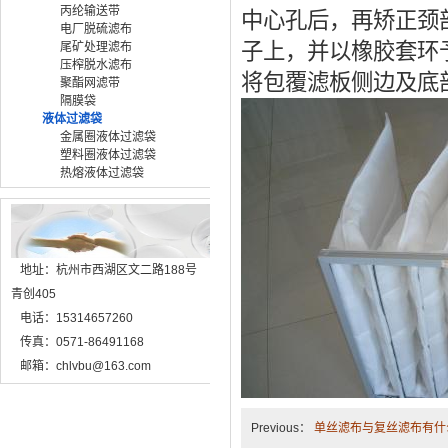
丙纶输送带
中心孔后，再矫正颈
电厂脱硫滤布
子上，并以橡胶套环
尾矿处理滤布
压榨脱水滤布
将包覆滤板侧边及底
聚酯网滤带
隔膜袋
液体过滤袋
金属圈液体过滤袋
塑料圈液体过滤袋
热熔液体过滤袋
地址：杭州市西湖区文二路188号
青创405
电话：15314657260
传真：0571-86491168
邮箱：chlvbu@163.com
Previous：
单丝滤布与复丝滤布有什