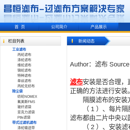
首 页
公司简介
产品展示
栏目列表
新闻动态
工业滤布
丙纶滤布
涤纶滤布
Author：滤布 Sour
维纶滤布
锦纶滤布
特种滤布
滤布
安装是否合理，
单丝滤布
丙纶无纺布
正确的方法进行安装
除尘袋
纺纶NOMEX
隔膜滤布的安装
氟美斯FMS
玻纤滤袋
（ 1 ）、每片隔
亚克力滤袋
滤布都由二片中央以
Ptfe滤袋
带式过滤机滤布
（ 2 ）、安装滤
涤纶输送带