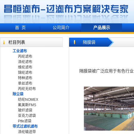
首 页
公司简介
产品展示
栏目列表
隔膜袋
工业滤布
丙纶滤布
涤纶滤布
维纶滤布
隔膜袋被广泛应用于有色
锦纶滤布
特种滤布
单丝滤布
丙纶无纺布
除尘袋
纺纶NOMEX
氟美斯FMS
玻纤滤袋
亚克力滤袋
Ptfe滤袋
带式过滤机滤布
涤纶输送带