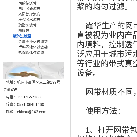
丙纶输送带
浆的均匀过滤。
电厂脱硫滤布
尾矿处理滤布
压榨脱水滤布
霞华生产的网带
聚酯网滤带
隔膜袋
直被视为业内产
液体过滤袋
金属圈液体过滤袋
内填料，控制透
塑料圈液体过滤袋
泛应用于城市污
热熔液体过滤袋
等行业的带式真
设备。
地址：杭州市西湖区文二路188号
网带材质不同，
青创405
电话：15314657260
传真：0571-86491168
使用方法：
邮箱：chlvbu@163.com
1、打开网带包