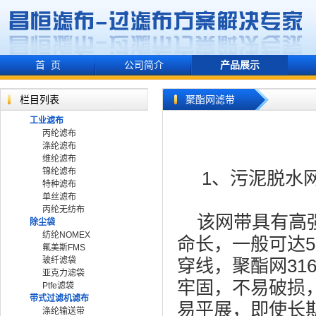
首 页
公司简介
产品展示
栏目列表
聚酯网滤带
工业滤布
丙纶滤布
涤纶滤布
维纶滤布
锦纶滤布
1、污泥脱水
特种滤布
单丝滤布
丙纶无纺布
该网带具有高强
除尘袋
纺纶NOMEX
命长，一般可达5
氟美斯FMS
玻纤滤袋
穿线，聚酯网31
亚克力滤袋
牢固，不易破损
Ptfe滤袋
带式过滤机滤布
易平展，即使长
涤纶输送带