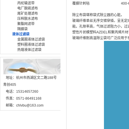
丙纶输送带
覆膜针刺毡
400-
电厂脱硫滤布
尾矿处理滤布
除尘布袋堪称袋式除尘器的心脏。
压榨脱水滤布
玻璃纤维单丝无序交错穿插，呈无定
聚酯网滤带
能。孔隙率高，气体过滤阻力小，过
隔膜袋
塑性片状模塑料AZDEL和聚丙烯片材
液体过滤袋
玻璃纤维耐高温除尘袋可广泛应用于
金属圈液体过滤袋
塑料圈液体过滤袋
热熔液体过滤袋
地址：杭州市西湖区文二路188号
青创405
电话：15314657260
传真：0571-86491168
邮箱：chlvbu@163.com