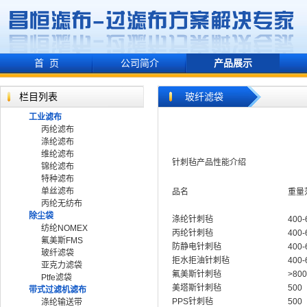
首 页
公司简介
产品展示
栏目列表
玻纤滤袋
工业滤布
丙纶滤布
涤纶滤布
维纶滤布
针刺毡产品性能介绍
锦纶滤布
特种滤布
单丝滤布
品名
重量
丙纶无纺布
除尘袋
涤纶针刺毡
400-
纺纶NOMEX
丙纶针刺毡
400-
氟美斯FMS
防静电针刺毡
400-
玻纤滤袋
拒水拒油针刺毡
400-
亚克力滤袋
氟美斯针刺毡
>800
Ptfe滤袋
美塔斯针刺毡
500
带式过滤机滤布
PPS针刺毡
500
涤纶输送带