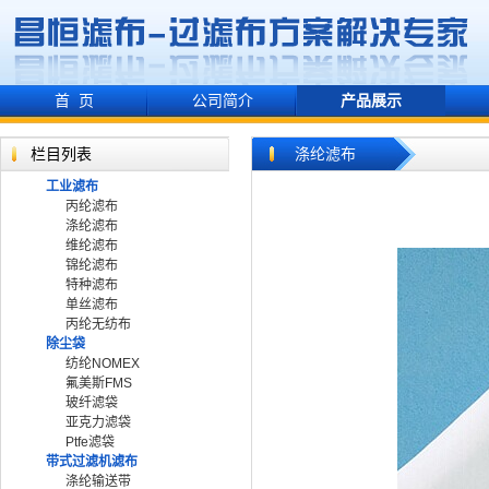
首 页
公司简介
产品展示
栏目列表
涤纶滤布
工业滤布
丙纶滤布
涤纶滤布
维纶滤布
锦纶滤布
特种滤布
单丝滤布
丙纶无纺布
除尘袋
纺纶NOMEX
氟美斯FMS
玻纤滤袋
亚克力滤袋
Ptfe滤袋
带式过滤机滤布
涤纶输送带