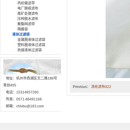
丙纶输送带
电厂脱硫滤布
尾矿处理滤布
压榨脱水滤布
聚酯网滤带
隔膜袋
液体过滤袋
金属圈液体过滤袋
塑料圈液体过滤袋
热熔液体过滤袋
地址：杭州市西湖区文二路188号
青创405
Previous：
涤纶滤布822
电话：15314657260
传真：0571-86491168
邮箱：chlvbu@163.com